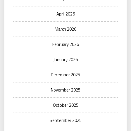
April 2026
March 2026
February 2026
January 2026
December 2025
November 2025
October 2025
September 2025