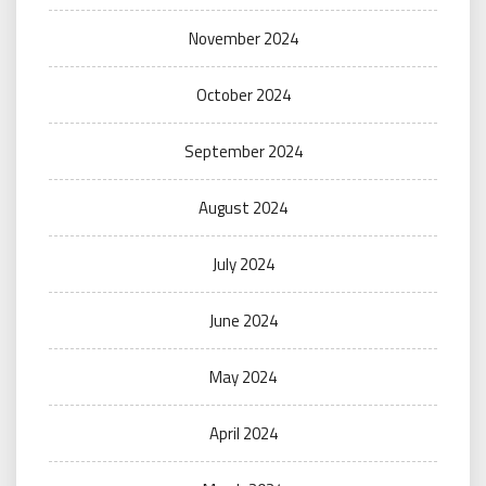
November 2024
October 2024
September 2024
August 2024
July 2024
June 2024
May 2024
April 2024