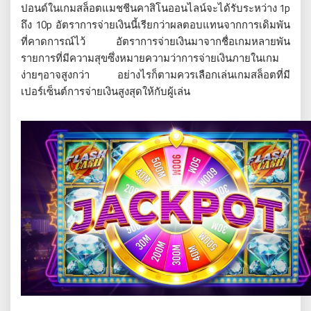
ปอนด์ในเกมสล็อตแมชชีนคาสิโนออนไลน์จะได้รับระหว่าง 1p
ถึง 10p อัตราการจ่ายเงินนี้เรียกว่าผลตอบแทนจากการเดิมพัน
ที่คาดการณ์ไว้ อัตราการจ่ายเงินมาจากชื่อเกมหลายพัน
รายการที่มีความสุขซึ่งหมายความว่าการจ่ายเงินภายในเกม
ง่ายๆอาจสูงกว่า อย่างไรก็ตามควรเลือกเล่นเกมสล็อตที่มี
เปอร์เซ็นต์การจ่ายเงินสูงสุดให้กับผู้เล่น