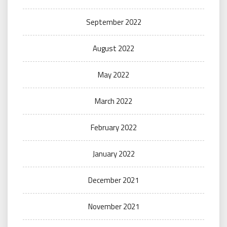
September 2022
August 2022
May 2022
March 2022
February 2022
January 2022
December 2021
November 2021