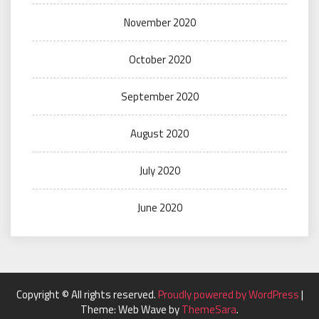
November 2020
October 2020
September 2020
August 2020
July 2020
June 2020
Copyright © All rights reserved.
Proudly powered by WordPress
|
Theme: Web Wave by
ThemeSara
.