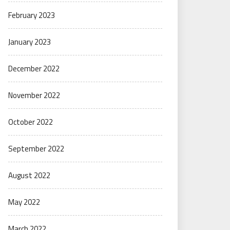
February 2023
January 2023
December 2022
November 2022
October 2022
September 2022
August 2022
May 2022
March 2022