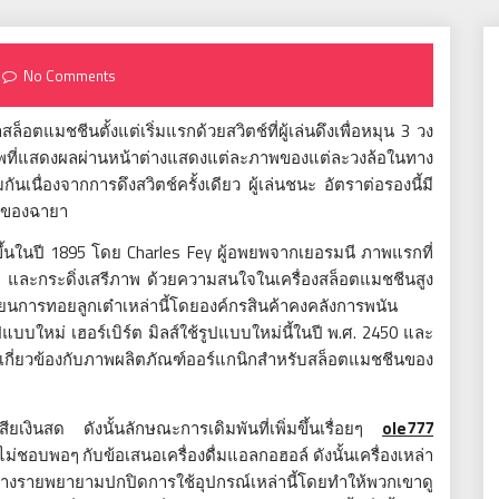
No Comments
3
่าสล็อตแมชชีนตั้งแต่เริ่มแรกด้วยสวิตช์ที่ผู้เล่นดึงเพื่อหมุน
วง
พที่แสดงผลผ่านหน้าต่างแสดงแต่ละภาพของแต่ละวงล้อในทาง
ันเนื่องจากการดึงสวิตช์ครั้งเดียว
ผู้เล่นชนะ
อัตราต่อรองนี้มี
ิตของฉายา
1895
Charles Fey
ึ้นในปี
โดย
ผู้อพยพจากเยอรมนี
ภาพแรกที่
า
และกระดิ่งเสรีภาพ
ด้วยความสนใจในเครื่องสล็อตแมชชีนสูง
วียนการทอยลูกเต๋าเหล่านี้โดยองค์กรสินค้าคงคลังการพนัน
.
. 2450
ปแบบใหม่
เฮอร์เบิร์ต
มิลส์ใช้รูปแบบใหม่นี้ในปี
พ
ศ
และ
่เกี่ยวข้องกับภาพผลิตภัณฑ์ออร์แกนิกสำหรับสล็อตแมชชีนของ
ole777
เสียเงินสด
ดังนั้นลักษณะการเดิมพันที่เพิ่มขึ้นเรื่อยๆ
กไม่ชอบพอๆ
กับข้อเสนอเครื่องดื่มแอลกอฮอล์
ดังนั้นเครื่องเหล่า
ตบางรายพยายามปกปิดการใช้อุปกรณ์เหล่านี้โดยทำให้พวกเขาดู