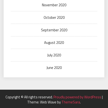
November 2020
October 2020
September 2020
August 2020
July 2020
June 2020
Copyright © All rights reserved.
Proudly powered by WordPress
|
Theme: Web Wave by
ThemeSara
.