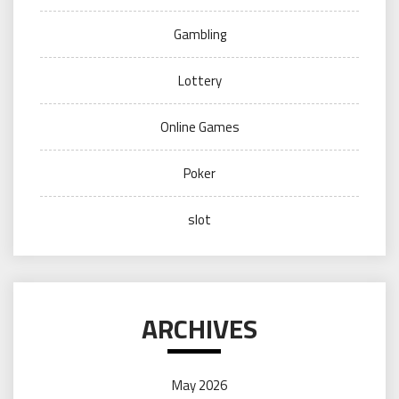
Gambling
Lottery
Online Games
Poker
slot
ARCHIVES
May 2026