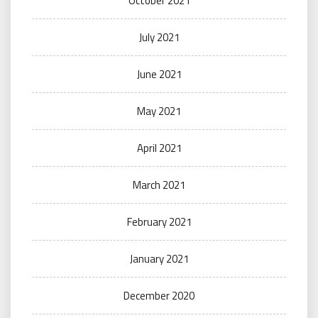
October 2021
July 2021
June 2021
May 2021
April 2021
March 2021
February 2021
January 2021
December 2020