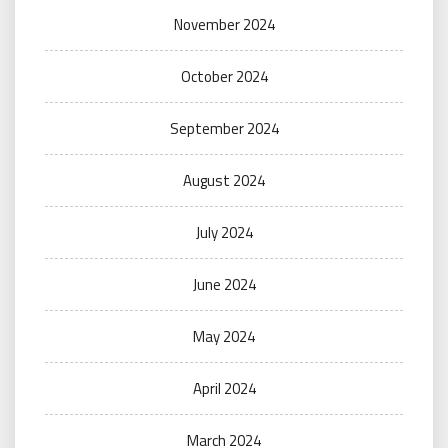
November 2024
October 2024
September 2024
August 2024
July 2024
June 2024
May 2024
April 2024
March 2024