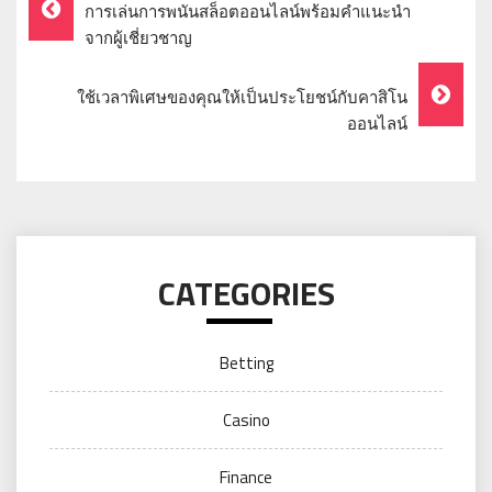
Post
การเล่นการพนันสล็อตออนไลน์พร้อมคำแนะนำ
Navigation
จากผู้เชี่ยวชาญ
ใช้เวลาพิเศษของคุณให้เป็นประโยชน์กับคาสิโน
ออนไลน์
CATEGORIES
Betting
Casino
Finance