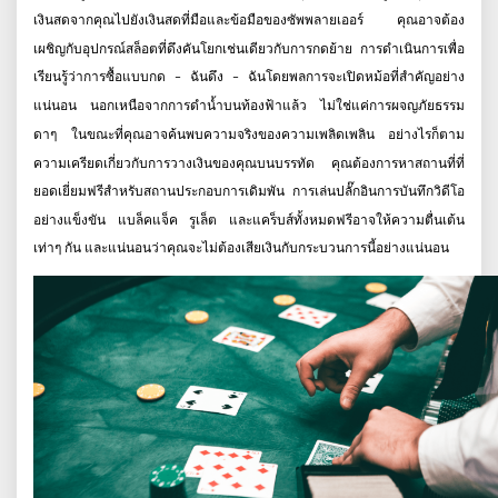
เงินสดจากคุณไปยังเงินสดที่มือและข้อมือของซัพพลายเออร์
คุณอาจต้อง
เผชิญกับอุปกรณ์สล็อตที่ดึงคันโยกเช่นเดียวกับการกดย้าย
การดำเนินการเพื่อ
เรียนรู้ว่าการซื้อแบบกด
ฉันดึง
ฉันโดยพลการจะเปิดหม้อที่สำคัญอย่าง
–
–
แน่นอน
นอกเหนือจากการดำน้ำบนท้องฟ้าแล้ว
ไม่ใช่แค่การผจญภัยธรรม
ดาๆ
ในขณะที่คุณอาจค้นพบความจริงของความเพลิดเพลิน
อย่างไรก็ตาม
ความเครียดเกี่ยวกับการวางเงินของคุณบนบรรทัด
คุณต้องการหาสถานที่ที่
ยอดเยี่ยมฟรีสำหรับสถานประกอบการเดิมพัน
การเล่นปลั๊กอินการบันทึกวิดีโอ
อย่างแข็งขัน
แบล็คแจ็ค
รูเล็ต
และแคร็บส์ทั้งหมดฟรีอาจให้ความตื่นเต้น
เท่าๆ
กัน
และแน่นอนว่าคุณจะไม่ต้องเสียเงินกับกระบวนการนี้อย่างแน่นอน