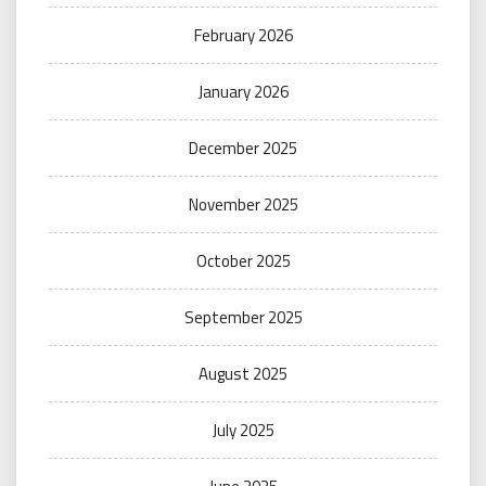
February 2026
January 2026
December 2025
November 2025
October 2025
September 2025
August 2025
July 2025