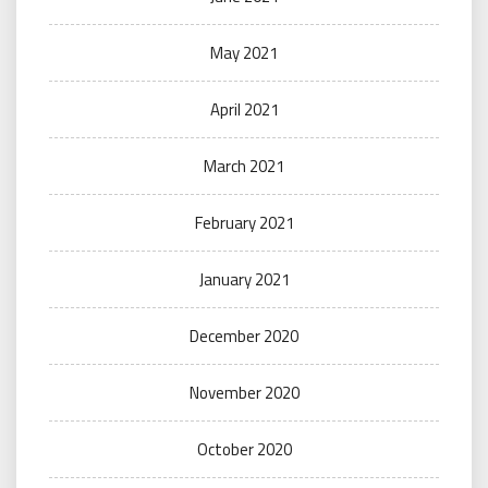
May 2021
April 2021
March 2021
February 2021
January 2021
December 2020
November 2020
October 2020