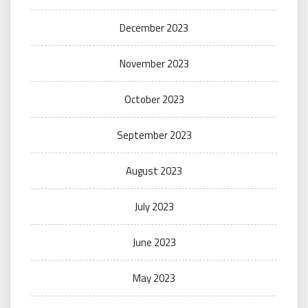
December 2023
November 2023
October 2023
September 2023
August 2023
July 2023
June 2023
May 2023