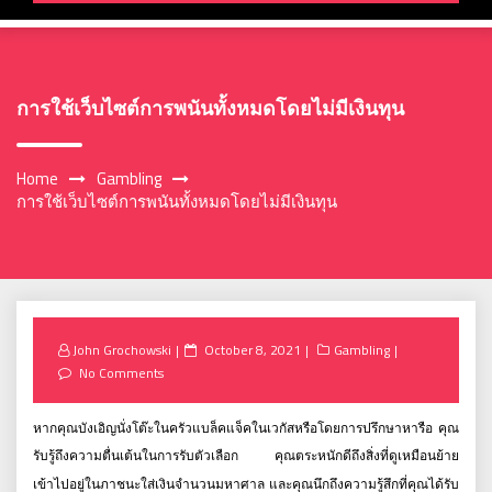
การใช้เว็บไซต์การพนันทั้งหมดโดยไม่มีเงินทุน
Home
Gambling
การใช้เว็บไซต์การพนันทั้งหมดโดยไม่มีเงินทุน
Posted
John Grochowski
October 8, 2021
Gambling
on
No Comments
หากคุณบังเอิญนั่งโต๊ะในครัวแบล็คแจ็คในเวกัสหรือโดยการปรึกษาหารือ
คุณ
รับรู้ถึงความตื่นเต้นในการรับตัวเลือก
คุณตระหนักดีถึงสิ่งที่ดูเหมือนย้าย
เข้าไปอยู่ในภาชนะใส่เงินจำนวนมหาศาล
และคุณนึกถึงความรู้สึกที่คุณได้รับ