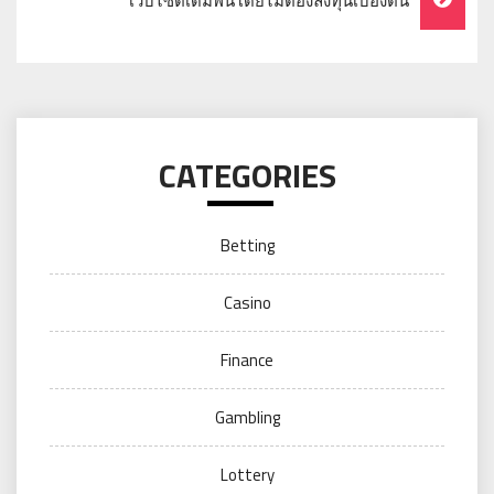
เว็บไซต์เดิมพันโดยไม่ต้องลงทุนเบื้องต้น
CATEGORIES
Betting
Casino
Finance
Gambling
Lottery