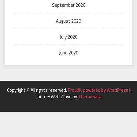
September 2020
August 2020
July 2020
June 2020
Copyright © All rights reserved.
Proudly powered by WordPress
|
Theme: Web Wave by
ThemeSara
.