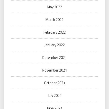
May 2022
March 2022
February 2022
January 2022
December 2021
November 2021
October 2021
July 2021
June 2021