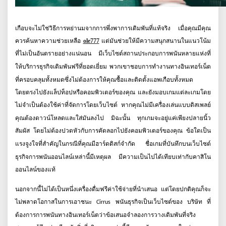
เกือบจะไม่ใช่วิธีการหย่านมจากการพึ่งพาการเดิมพันที่แท้จริง
เมื่อคุณมีคุณ
ควรค้นหาความช่วยเหลือ
ole777
แต่มันช่วยให้มีความสนุกสนานในแนวโน้ม
ที่ไม่เป็นอันตรายอย่างแน่นอน
มีเว็บไซต์สถานประกอบการพนันหลายแห่งที่
ให้บริการธุรกิจเดิมพันฟรีที่ยอดเยี่ยม
พวกเขาชอบการทำงานทางอินเทอร์เน็ต
ที่ครอบคลุมทั้งหมดซึ่งไม่ต้องการให้คุณซื้อและติดตั้งแอพเกือบทั้งหมด
โดยตรงไปยังแล็ปท็อปหรือคอมพิวเตอร์ของคุณ
และยังมอบเกมแต่ละเกมโดย
ไม่จำเป็นต้องใช้ค่าที่จัดการโดยเว็บไซต์
หากคุณไม่มีเครื่องเล่นแบบดิสเพลย์
คุณต้องดาวน์โหลดและใส่มันลงไป
มิฉะนั้น
ทุกเกมจะอยู่แค่เพียงปลายนิ้ว
สัมผัส
โดยไม่ต้องปวดหัวกับการคัดลอกไปยังคอมพิวเตอร์ของคุณ
ข้อใดเป็น
แรงจูงใจที่สำคัญในกรณีที่คุณมีฮาร์ดดิสก์จำกัด
ชื่อเกมที่บันทึกบนเว็บไซต์
ธุรกิจการพนันออนไลน์เหล่านี้มีเหตุผล
มีความเป็นไปได้เทียบเท่ากับคาสิโน
ออนไลน์ของแท้
นอกจากนี้ไม่ได้เป็นหนึ่งเครื่องดื่มฟรีค่าใช้จ่ายที่นำเสนอ
แต่โดยปกติคุณก็จะ
ไม่พลาดโอกาสในการเอาชนะ
พนันธุรกิจเป็นเว็บไซต์ของ
บริษัท
ที่
Cirrus
ต้องการการพนันทางอินเทอร์เน็ตว่าข้อเสนอจำลองการวางเดิมพันที่จริง