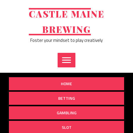
Skip
to
CASTLE MAINE
content
BREWING
Foster your mindset to play creatively
HOME
BETTING
GAMBLING
SLOT