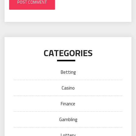
CATEGORIES
Betting
Casino
Finance
Gambling
Lottery