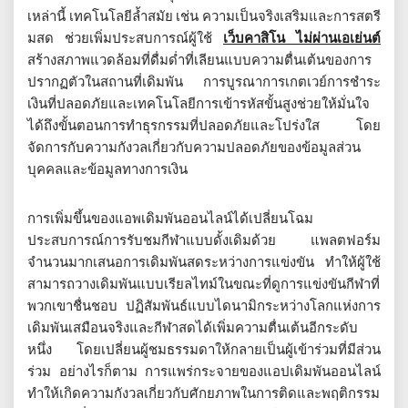
เหล่านี้ เทคโนโลยีล้ำสมัย เช่น ความเป็นจริงเสริมและการสตรี
มสด ช่วยเพิ่มประสบการณ์ผู้ใช้
เว็บคาสิโน ไม่ผ่านเอเย่นต์
สร้างสภาพแวดล้อมที่ดื่มด่ำที่เลียนแบบความตื่นเต้นของการ
ปรากฏตัวในสถานที่เดิมพัน การบูรณาการเกตเวย์การชำระ
เงินที่ปลอดภัยและเทคโนโลยีการเข้ารหัสขั้นสูงช่วยให้มั่นใจ
ได้ถึงขั้นตอนการทำธุรกรรมที่ปลอดภัยและโปร่งใส โดย
จัดการกับความกังวลเกี่ยวกับความปลอดภัยของข้อมูลส่วน
บุคคลและข้อมูลทางการเงิน
การเพิ่มขึ้นของแอพเดิมพันออนไลน์ได้เปลี่ยนโฉม
ประสบการณ์การรับชมกีฬาแบบดั้งเดิมด้วย แพลตฟอร์ม
จำนวนมากเสนอการเดิมพันสดระหว่างการแข่งขัน ทำให้ผู้ใช้
สามารถวางเดิมพันแบบเรียลไทม์ในขณะที่ดูการแข่งขันกีฬาที่
พวกเขาชื่นชอบ ปฏิสัมพันธ์แบบไดนามิกระหว่างโลกแห่งการ
เดิมพันเสมือนจริงและกีฬาสดได้เพิ่มความตื่นเต้นอีกระดับ
หนึ่ง โดยเปลี่ยนผู้ชมธรรมดาให้กลายเป็นผู้เข้าร่วมที่มีส่วน
ร่วม อย่างไรก็ตาม การแพร่กระจายของแอปเดิมพันออนไลน์
ทำให้เกิดความกังวลเกี่ยวกับศักยภาพในการติดและพฤติกรรม