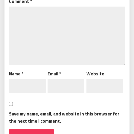
Comment
*
Name
*
Email
*
Website
Save my name, email, and website in this browser for
the next time I comment.