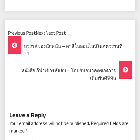
Previous PostNextNext Post
Post
สวรรค์ของนักพนัน – คาสิโนออนไลน์ในศตวรรษที่
Navigation
21
หนังสือ กีฬาเข้ารหัสลับ – โอบรับอนาคตของการ
เดิมพันดิจิทัล
Leave a Reply
Your email address will not be published.
Required fields are
marked
*