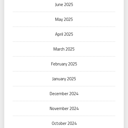
June 2025
May 2025
April 2025
March 2025
February 2025
January 2025
December 2024
November 2024
October 2024