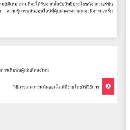
มบัติเหมาะสมที่จะได้รับจากนั้นรับสิทธิประโยชน์จากเวอร์ชัน
้รับ ความรู้การพนันออนไลน์ที่คุ้มค่าคาดว่าคุณจะพิจารณาเริ่ม
ารเดิมพันผู้เล่นที่หลงใหล
วิธีการเล่นการพนันออนไลน์ที่ง่ายโดยใช้วิธีการ