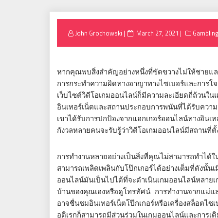
Posted
John Grochowski
March 27, 2021
Gamblin
on
หากคุณพบสิ่งสำคัญอย่างหนึ่งที่ขัดขวางไม่ให้ชายแ
การกระทำความผิดทางอาญาทางไซเบอร์และการโจร
เว็บไซต์วิดีโอเกมออนไลน์ก็มีความละเอียดถี่ถ้
อินเทอร์เน็ตและสถานประกอบการพนันที่ได้รับความน
เขาได้รับการปกป้องจากแฮกเกอร์ออนไลน์ทางอินเทอร์
กังวลหลายคนจะรับรู้ว่าวิดีโอเกมออนไลน์มีสถานที่ต
การทำงานหลายอย่างเป็นสิ่งที่คุณไม่สามารถทำได้ใน
สามารถเพลิดเพลินกับโป๊กเกอร์ได้อย่างเต็มที่ดังนั
ออนไลน์มันเป็นไปได้ที่จะดำเนินเกมออนไลน์หลายเ
บ้านของคุณเองหรือดูโทรทัศน์ การทำงานจากแม่และพ่อ
อาจชื่นชมอินเทอร์เน็ตโป๊กเกอร์หรือเครื่องสล็อตไซเบอ
อดิเรกก็สามารถมีส่วนร่วมในเกมออนไลน์และการเดิม