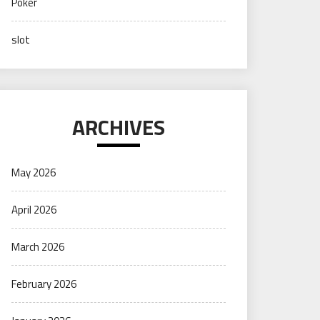
Poker
slot
ARCHIVES
May 2026
April 2026
March 2026
February 2026