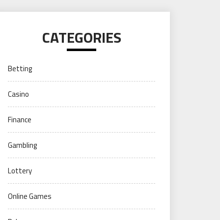
CATEGORIES
Betting
Casino
Finance
Gambling
Lottery
Online Games