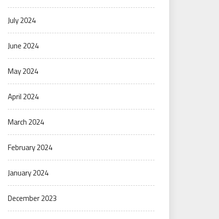
July 2024
June 2024
May 2024
April 2024
March 2024
February 2024
January 2024
December 2023