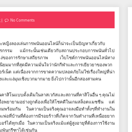
g
No Comments
ละหญิงลองเล่นการพนันออนไลน์ก็น่าจะเป็นปัญหาเกี่ยวกับ
กรรม แม้กระนั้นเช่นเดียวกับสถานประกอบการพนันทั่วไป
วนในแง่ของการรักษาเสถียรภาพ เว็บไซต์การพนันออนไลน์ทาง
ิยมมากที่สุดมีความมั่นใจว่านักกีฬาและการเยียวยาของพวก
เน็ต แต่เนื่องจากการขาดความปลอดภัยไม่ใช่เรื่องใหญ่ที่น่า
ั้งและแง่มุมเชิงบวกมากมาย ยิ่งไปกว่านั้นอีกสองสามคน
คาสิโนแบบดั้งเดิมในลาสเวกัสและสถานที่คาสิโนอื่น ๆ คุณไม่
้นเมื่อพยายามอย่างถูกต้องเพื่อให้โชคดีในเกมสล็อตแมชชีน แต่
กมพร้อมกัน ในความเป็นจริงคุณอาจลงมือทำทั้งๆที่ทำงานใน
ที่บ้านที่ต้องการมีรอยร้าวที่เกิดจากวันทำงานที่เหนื่อยยาก
ร์ได้ทุกเมื่อ ในความเป็นจริงแม้แต่ผู้สูงอายุที่ต้องการใช้งาน
พันกรีฑาได้เช่นกัน