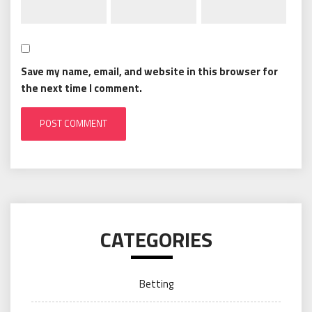
Save my name, email, and website in this browser for
the next time I comment.
CATEGORIES
Betting