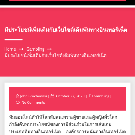
มีประโยชน์เพิ่มเติมกับเว็บไซต์เดิมพันทางอินเทอร์เน็ต
Home
Gambling
มีประโยชน์เพิ่มเติมกับเว็บไซต์เดิมพันทางอินเทอร์เน็ต
Posted
John Grochowski
October 27, 2023
Gambling
on
No Comments
ทีมออนไลน์ทำให้โลกสับสนเพราะผู้ชายและผู้หญิงทั่วโลก
กำลังค้นพบประโยชน์ของการมีส่วนร่วมในการเล่นเกม
ประเภททีมทางอินเทอร์เน็ต องค์กรการพนันทางอินเทอร์เน็ต