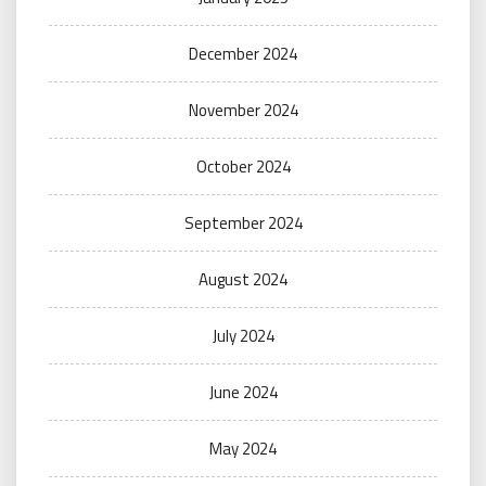
December 2024
November 2024
October 2024
September 2024
August 2024
July 2024
June 2024
May 2024