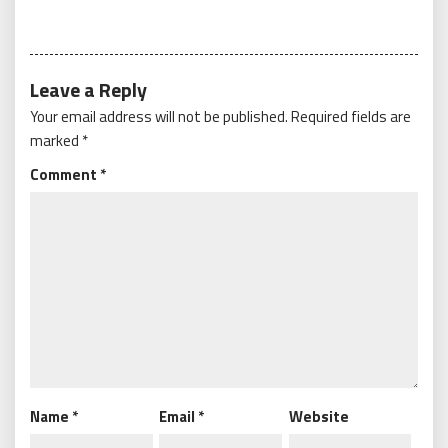
Leave a Reply
Your email address will not be published.
Required fields are
marked
*
Comment
*
Name
*
Email
*
Website