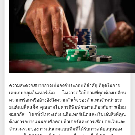
ความสะดวกสบายอาจเป็นองค์ประกอบที่สำคัญที่สุดในการ
เล่นเกมกลุ่มอินเทอร์เน็ต ไม่ว่าจุดใดก็ตามที่คุณต้องเปลี่ยน
ความพร้อมหรืออ้างอิงถึงความสำเร็จของตัวแทนจำหน่ายรถ
ยนต์แบล็คแจ็ค คุณอาจไม่ควรตีพิมพ์ผลงานเกี่ยวกับการเยี่ยม
ชมเวกัส โดยทั่วไปจะเด้งบนอินเทอร์เน็ตและเริ่มเล่นสิ่งที่คุณ
ต้องการอย่างแน่นอนคือคอมพิวเตอร์และการเชื่อมต่อเว็บและ
จำนวนรวมของการเล่นเกมแบบทีมที่ได้รับการสนับสนุนของ