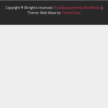
Copyright © All rights reserved.
Proudly powered by WordPress
|
Theme: Web Wave by
ThemeSara
.