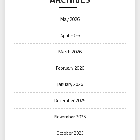
May 2026
April 2026
March 2026
February 2026
January 2026
December 2025
November 2025
October 2025