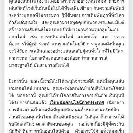
คุณเองนั้นมีให้ใช้งานได้อย่างรวดเร็วอย่างเห็นได้ชัด ด้วยการ
เล่นเวิลด์ไวด์เว็บมันเป็นไปได้ที่จะเพิ่มเข้ามา กับความสัมพันธ์
ระหว่างบุคคลที่ไม่ธรรมดา ผู้ที่ชื่นชอบการเดิมพันทุกที่ทั่วโลก
กำลังเล่นบนเว็บ และคุณสามารถพูดคุยกับพวกเขาและแม้แต่
สร้างความสัมพันธ์ในครอบครัวที่ยาวนานจำนวนกลุ่มในเกม
ออนไลน์ เช่น การพนันออนไลน์ แบล็คแจ็ค และ craps
ต้องการให้ผู้เข้าร่วมทำงานร่วมกันโดยวิธีการ พูดสดดังนั้นคุณ
จะได้รับการเฉลิมฉลองอย่างแน่นอนกับผู้คนทั่วโลกที่ไม่มีใคร
สามารถหาโอกาสที่จะตอบสนองน้อยกว่าสถานการณ์
มาตรฐานได้ มันสามารถลังเลได้
ยิ่งกว่านั้น ขณะนี้เรายังไม่ได้ระบุกิจกรรมที่ดี แต่เมื่อคุณเล่น
เกมออนไลน์แบบกลุ่ม คุณจะเพลิดเพลินไปกับสิ่งไร้ประโยชน์
ได้ นอกจากนี้ คุณยังได้รับโอกาสในการออปชั่นด้วยเงินทุนที่
ได้รับการยืนยันแล้ว
เว็บพนันออนไลน์ต่างประเทศ
เนื่องจาก
การมีส่วนร่วมในเกมทีมที่คุณสนับสนุนทั้งหมดผ่านทรัพย์สิน
ส่วนตัวของคุณนั้นไม่น่าตื่นเต้นเพียงพอ ในที่สุด ก็สามารถได้
รับเงินสดในช่วงเวลาพิเศษของคุณ นอกจากนี้ยังมีผู้ที่ตรงกับ
นักกีฬาทีมการพนันออนไลน์ด้วย ด้วยการใช้จ่ายทั้งหมดเริ่ม