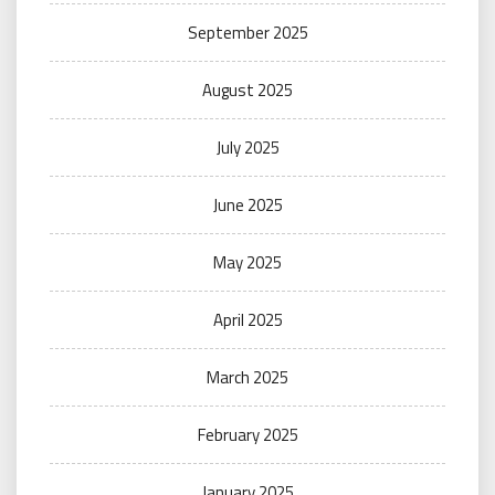
September 2025
August 2025
July 2025
June 2025
May 2025
April 2025
March 2025
February 2025
January 2025