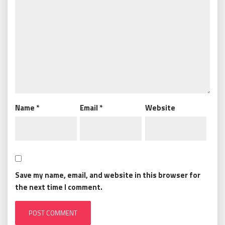
Name
*
Email
*
Website
Save my name, email, and website in this browser for
the next time I comment.