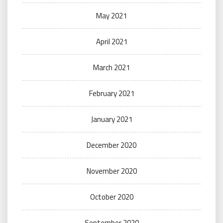
May 2021
April 2021
March 2021
February 2021
January 2021
December 2020
November 2020
October 2020
September 2020