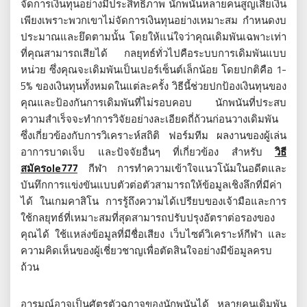
จัดการเงินทุนอย่างมีประสิทธิภาพ นักพนันหลายคนสูญเสียเงิน
เพียงเพราะพวกเขาไม่จัดการเงินทุนอย่างเหมาะสม กำหนดงบ
ประมาณและยึดตามนั้น โดยให้แน่ใจว่าคุณเดิมพันเฉพาะเท่า
ที่คุณสามารถเสียได้ กลยุทธ์ทั่วไปคือระบบการเดิมพันแบบ
หน่วย ซึ่งคุณจะเดิมพันเป็นเปอร์เซ็นต์เล็กน้อย โดยปกติคือ 1-
5% ของเงินทุนทั้งหมดในแต่ละครั้ง วิธีนี้ช่วยปกป้องเงินทุนของ
คุณและป้องกันการเดิมพันที่ไม่รอบคอบ นักพนันที่ประสบ
ความสำเร็จจะทำการวิจัยอย่างละเอียดถี่ถ้วนก่อนวางเดิมพัน
ซึ่งเกี่ยวข้องกับการวิเคราะห์สถิติ ฟอร์มทีม ผลงานของผู้เล่น
อาการบาดเจ็บ และปัจจัยอื่นๆ ที่เกี่ยวข้อง สำหรับ
วิธี
สมัครole777
กีฬา การทำความเข้าใจแนวโน้มในอดีตและ
บันทึกการแข่งขันแบบตัวต่อตัวสามารถให้ข้อมูลเชิงลึกที่มีค่า
ได้ ในเกมคาสิโน การรู้ถึงความได้เปรียบของเจ้ามือและการ
ใช้กลยุทธ์ที่เหมาะสมที่สุดสามารถปรับปรุงอัตราต่อรองของ
คุณได้ ใช้แหล่งข้อมูลที่มีชื่อเสียง เว็บไซต์วิเคราะห์กีฬา และ
ความคิดเห็นของผู้เชี่ยวชาญเพื่อตัดสินใจอย่างมีข้อมูลครบ
ถ้วน
อารมณ์อาจเป็นศัตรูตัวฉกาจของนักพนันได้ หลายคนเดิมพัน