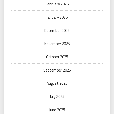
February 2026
January 2026
December 2025
November 2025
October 2025
September 2025
August 2025
July 2025
June 2025