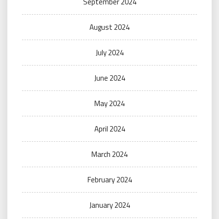
September 2024
August 2024
July 2024
June 2024
May 2024
April 2024
March 2024
February 2024
January 2024