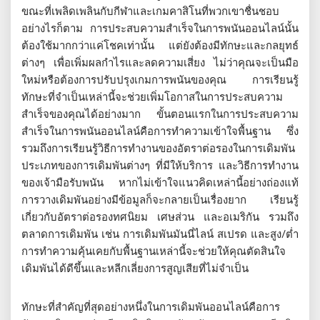
ขณะที่เพลิดเพลินกับกีฬาและเกมคาสิโนที่พวกเขาชื่นชอบ
อย่างไรก็ตาม การประสบความสำเร็จในการพนันออนไลน์นั้น
ต้องใช้มากกว่าแค่โชคเท่านั้น แต่ยังต้องมีทักษะและกลยุทธ์
ต่างๆ เพื่อเพิ่มผลกำไรและลดความเสี่ยง ไม่ว่าคุณจะเป็นมือ
ใหม่หรือต้องการปรับปรุงเกมการพนันของคุณ การเรียนรู้
ทักษะที่จำเป็นเหล่านี้จะช่วยเพิ่มโอกาสในการประสบความ
สำเร็จของคุณได้อย่างมาก ขั้นตอนแรกในการประสบความ
สำเร็จในการพนันออนไลน์คือการทำความเข้าใจพื้นฐาน ซึ่ง
รวมถึงการเรียนรู้วิธีการทำงานของอัตราต่อรองในการเดิมพัน
ประเภทของการเดิมพันต่างๆ ที่มีให้บริการ และวิธีการทำงาน
ของเจ้ามือรับพนัน หากไม่เข้าใจแนวคิดเหล่านี้อย่างถ่องแท้
การวางเดิมพันอย่างมีข้อมูลก็จะกลายเป็นเรื่องยาก เรียนรู้
เกี่ยวกับอัตราต่อรองทศนิยม เศษส่วน และอเมริกัน รวมถึง
ตลาดการเดิมพัน เช่น การเดิมพันมันนี่ไลน์ สเปรด และสูง/ต่ำ
การทำความคุ้นเคยกับพื้นฐานเหล่านี้จะช่วยให้คุณตัดสินใจ
เดิมพันได้ดีขึ้นและหลีกเลี่ยงการสูญเสียที่ไม่จำเป็น
ทักษะที่สำคัญที่สุดอย่างหนึ่งในการเดิมพันออนไลน์คือการ