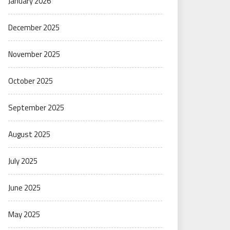
January 2026
December 2025
November 2025
October 2025
September 2025
August 2025
July 2025
June 2025
May 2025