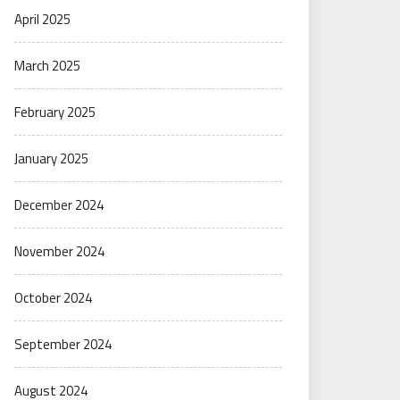
April 2025
March 2025
February 2025
January 2025
December 2024
November 2024
October 2024
September 2024
August 2024