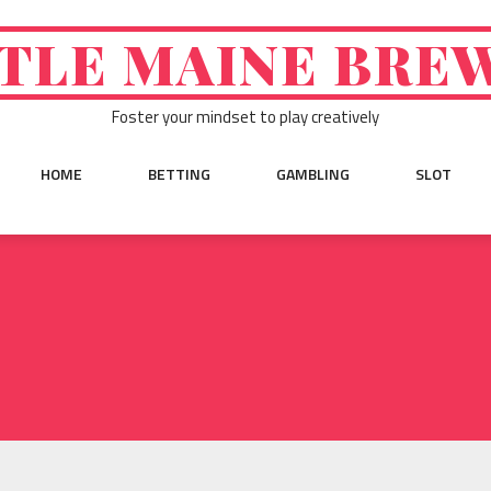
TLE MAINE BRE
Foster your mindset to play creatively
HOME
BETTING
GAMBLING
SLOT