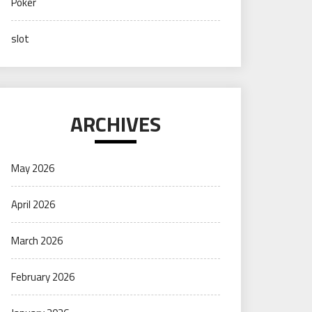
Poker
slot
ARCHIVES
May 2026
April 2026
March 2026
February 2026