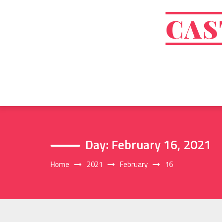
Skip
to
CAS
content
Day:
February 16, 2021
Home
2021
February
16