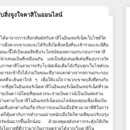
งกับสิ่งจูงใจคาสิโนออนไลน์
ด้มาจากการเลือกสัมผัสกับคาสิโนอินเทอร์เน็ตเว็บไซต์ใด
่งพวกเขาแทบจะได้รับสิ่งใดสิ่งหนึ่งที่จะเข้าร่วมและนี่คือ
ในขณะนี้ได้เปิดเผยสิทธิประโยชน์ของสถานประกอบการคาสิ
่นำเสนอเงินที่เหมือนกัน แต่เป็นข้อเสนอพิเศษที่มอบรางวัล
รคาสิโนสามารถรับโบนัสเพิ่มเติมได้เกือบทุกเว็บไซต์บน
มารถเข้าถึงได้ง่ายในขณะที่อาจแตกต่างจากสถานประกอบ
ุคคลที่จะค้นหาใกล้ ๆ เพื่อให้แน่ใจว่าพวกเขาพบสิ่งที่ตรงกับ
ี่สุดในอินเทอร์เน็ตคาสิโนอินเทอร์เน็ตอินเทอร์เน็ตที่รวม
ยเงินดาวน์โดยที่คุณควรจะจ่ายเงินดาวน์เป็นเงินสดส่วน
านทางเว็บคาสิโนอินเทอร์เน็ตออนไลน์ของคุณเพื่อเพิ่มเงิน
แตกต่างกันเกี่ยวกับการถอนเงินเมื่อมีช่วงเวลาที่ดีในการ
คุ้มค่ากับการทำงานอย่างหนักเมื่อใดก็ตามที่คุณปรับปรุง
ารพนันมากขึ้นเล็กน้อย ด้วยเหตุผลดังกล่าวกระตุ้นให้เกิด
ึงโอกาสที่ดีกว่ามากในการลดรายได้จากเว็บคาสิโน