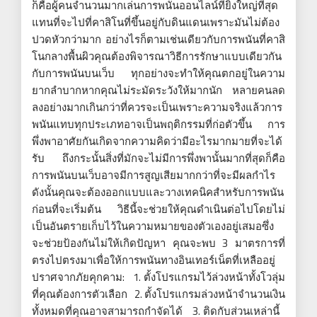
ก็คือผู้คนจำนวนมากเล่นการพนันออนไลน์ที่ยิ่งใหญ่ที่สุด
แทนที่จะไปที่คาสิโนที่ขึ้นอยู่กับดินแดนเพราะมันไม่ต้อง
ปวดหัวกว่ามาก อย่างไรก็ตามเช่นเดียวกับการพนันที่คาสิ
โนกลางพื้นผิวคุณต้องพิจารณาวิธีการรักษาแบบเดียวกัน
กับการพนันบนเว็บ ทุกอย่างจะทำให้คุณตกอยู่ในความ
ยากลำบากหากคุณไม่ระมัดระวังให้มากนัก หลายคนลด
ลงอย่างมากเกินกว่าที่ควรจะเป็นเพราะความจริงแล้วการ
พนันแทบทุกประเภทอาจเป็นพฤติกรรมที่ก่อตัวขึ้น การ
พึ่งพาอาศัยกันเกิดจากความคิดว่ามีอะไรมากมายที่จะได้
รับ ถึงกระนั้นสิ่งที่มักจะไม่มีการพึ่งพานั้นมากที่สุดก็คือ
การพนันบนเว็บอาจมีการสูญเสียมากกว่าที่จะมีผลกำไร
ดังนั้นคุณจะต้องออกแบบและวางเทคนิคสำหรับการพนัน
ก่อนที่จะเริ่มต้น วิธีนี้จะช่วยให้คุณดำเนินต่อไปโดยไม่
เป็นอันตรายเก็บไว้ในความหมายของตัวเองอยู่เสมอซึ่ง
จะช่วยป้องกันไม่ให้เกิดปัญหา คุณจะพบ 3 มาตรการที่
ตรงไปตรงมาเพื่อให้การพนันทางอินเทอร์เน็ตที่เหลืออยู่
ปราศจากภัยคุกคาม: 1. ตั้งโปรแกรมไว้ล่วงหน้าทั้งโวลุ่ม
ที่คุณต้องการตัวเลือก 2. ตั้งโปรแกรมล่วงหน้าจำนวนเงิน
ทั้งหมดที่คุณอาจสามารถกำจัดได้ 3. ติดกับส่วนเหล่านี้