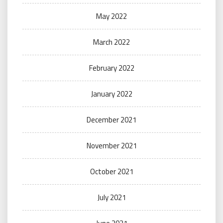
May 2022
March 2022
February 2022
January 2022
December 2021
November 2021
October 2021
July 2021