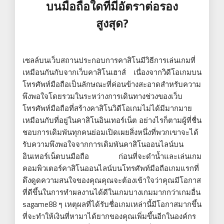
บนมือถือใดที่มีอัตราต่อรอง
สูงสุด?
เซลล์บนเว็บสถานประกอบการคาสิโนมีวิธีการเล่นเกมที่
เหมือนกันกับจากเว็บคาสิโนเฮาส์ เนื่องจากวิดีโอเกมบน
โทรศัพท์มือถือเป็นลักษณะที่ค่อนข้างสะอาดสำหรับความ
พึงพอใจโดยรวมในระหว่างการเดินทางช่วงของเว็บ
โทรศัพท์มือถือที่สร้างคาสิโนวิดีโอเกมไม่ได้มีมากมาย
เหมือนกับที่อยู่ในคาสิโนอินเทอร์เน็ต อย่างไรก็ตามผู้ที่ชื่น
ชอบการเดิมพันทุกคนย่อมเปิดเผยสิ่งหนึ่งที่พวกเขาจะได้
รับความพึงพอใจจากการเดิมพันคาสิโนออนไลน์บน
อินเทอร์เน็ตบนมือถือ ก่อนที่จะดำน้ำและเล่นเกม
คอมพิวเตอร์คาสิโนออนไลน์บนโทรศัพท์มือถือเกมแรกที่
ดึงดูดความสนใจของคุณคุณจะต้องเข้าใจว่าคุณมีโอกาส
ที่ดีขึ้นในการทำผลงานได้ดีในเกมบางเกมมากกว่าเกมอื่น
sagame88 ๆ เหตุผลที่ได้รับชื่อเกมเหล่านี้มีโอกาสมากขึ้น
ที่จะทำให้เงินที่หามาได้ยากของคุณเพิ่มขึ้นอีกในองค์กร