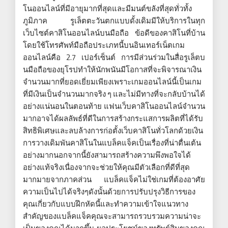
โนออนไลน์ที่มีอายุมากที่สุดและมีมนต์ขลังที่สุดทั่วทั้ง
ภูมิภาค รูเล็ตตะวันตกแบบดั้งเดิมมีให้บริการในทุก
เว็บไซต์คาสิโนออนไลน์บนมือถือ ข้อดีของคาสิโนที่บ้าน
โดยใช้โทรศัพท์มือถือประเภทนี้บนอินเทอร์เน็ตเกม
ออนไลน์คือ 2.7 เปอร์เซ็นต์ การมีส่วนร่วมในสื่อรูเล็ตบ
นมือถือของยุโรปทำให้นักพนันมีโอกาสที่จะพิจารณาเงิน
จำนวนมากที่ยอดเยี่ยมเพียงเพราะเกมออนไลน์นี้เป็นเกม
ที่มีเงินเป็นจำนวนมากจริง ๆ และไม่มีทางที่จะกลับบ้านได้
อย่างแน่นอนในตอนท้าย แฟนเว็บคาสิโนออนไลน์จำนวน
มากอาจได้ผลลัพธ์ที่ดีในการสร้างกระแสการผลิตที่ได้รับ
สิทธิพิเศษและลบล้างการก่อตั้งเว็บคาสิโนทั่วโลกด้วยเงิน
การวางเดิมพันคาสิโนในแบล็คแจ็คเป็นเรื่องที่น่าตื่นเต้น
อย่างมากนอกจากนี้ยังสามารถสร้างความพึงพอใจได้
อย่างแท้จริงเนื่องจากจะช่วยให้คุณมีตัวเลือกที่ดีที่สุด
มากมายจากภาคส่วน แบล็คแจ็คไม่ใช่เกมที่ต้องอาศัย
ความเป็นไปได้จริงๆดังนั้นด้วยการปรับปรุงวิธีการของ
คุณเกี่ยวกับแบบฝึกหัดนี้และทำความเข้าใจแนวทาง
สำคัญของแบล็คแจ็คคุณจะสามารถรวบรวมความน่าจะ