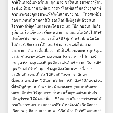
คาสิโนทางอินเทอร์เน็ต คุณอาจเข้าใจเป็นอย่างดีว่าผู้คน
จะมีไอเท็มมากมายที่สามารถทำได้เพื่อเสริมสร้างลูกค้าที่
คาดหวังของคุณอย่างแท้จริงในเกมบางเกม โทรศัพท์มือ
ถือจำนวนหนึ่งเกมคาสิโนออนไลน์ซึ่งพิสูจน์แล้วว่าเป็น
โอกาสที่ดีที่สุดในการชนะโดยรวมเกมโป๊กเกอร์บนมือถือ
รูเล็ตแบล็คแจ็คและสล็อตหน่วย เกมออนไลน์ทั่วไปที่ใช้
ประโยชน์จากความน่าจะเป็นที่ดีที่สุดสำหรับนักพนันนั้น
ไม่ต้องสงสัยเลยว่าโป๊กเกอร์สามารถขนส่งได้อย่าง
ง่ายดาย ถึงกระนั้นเนื่องจากนี่เป็นชื่อเกมของกลยุทธ์คุณ
จะต้องคิดหาเทคนิคของความแปรปรวนของโป๊กเกอร์
เซลลูลาร์ของคุณเองที่คุณมักจะเล่นในเชิงบวก ในกรณีที่
คุณยังคงได้รับข้อมูลอย่างถูกต้องในแนวทางนี้อย่าง
ละเอียดมีความเป็นไปได้ที่จะมีอัตราการกลับมา
ทั้งหมด ตามล่าหาวิดีโอเกมโป๊กเกอร์มือถือที่ใช้อัตราส่วน
ที่สำคัญที่สุดและยังคงเป็นเพียงสองสามรูปแบบที่หลาก
หลายเพื่อช่วยให้คุณทราบขั้นตอนพื้นฐานอย่างแม่นยำ
เพื่อดูว่ารายได้พัฒนาขึ้น วิธีทดแทนในการสร้างรายได้
ภายในสถานประกอบการคาสิโนโทรศัพท์มือถือคือการ
เลือกเกมรูเล็ตแบบเก่าเสมอ นี่ถือได้ว่าเป็นวิดีโอเกมคาสิ