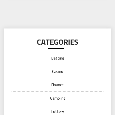
CATEGORIES
Betting
Casino
Finance
Gambling
Lottery