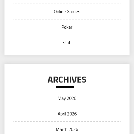
Online Games
Poker
slot
ARCHIVES
May 2026
April 2026
March 2026