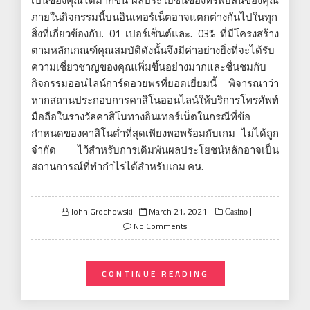
เป็นของคุณได้มากขึ้น ผลประโยชน์ของทรัพย์สินของคุณ
ภายในกิจกรรมนี้บนอินเทอร์เน็ตอาจแตกต่างกันไปในทุก
สิ่งที่เกี่ยวข้องกับ. 01 เปอร์เซ็นต์และ. 03% ที่มีโครงสร้าง
ตามหลักเกณฑ์คุณสมบัติดังนั้นจึงมีค่าอย่างยิ่งที่จะได้รับ
ความเชี่ยวชาญของคุณเพิ่มขึ้นอย่างมากและชื่นชมกับ
กิจกรรมออนไลน์การ์ดอวยพรที่ยอดเยี่ยมนี้ พิจารณาว่า
หากสถานประกอบการคาสิโนออนไลน์ให้บริการโทรศัพท์
มือถือในรางวัลคาสิโนทางอินเทอร์เน็ตในกรณีที่ข้อ
กำหนดของคาสิโนต่ำที่สุดเพียงพอพร้อมกับเกม ไม่ได้ถูก
จำกัด ไว้สำหรับการเดิมพันผลประโยชน์หลักอาจเป็น
สถานการณ์ที่ทำกำไรได้สำหรับเกม คน.
Posted
John Grochowski
March 21, 2021
Casino
on
No Comments
CONTINUE READING