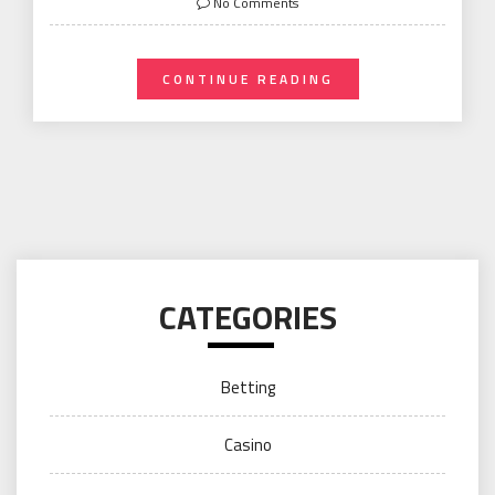
No Comments
CONTINUE READING
CATEGORIES
Betting
Casino