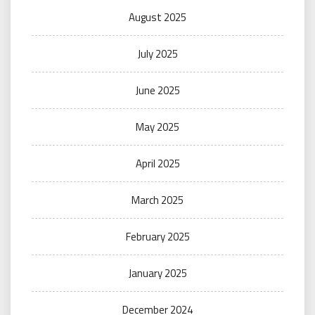
August 2025
July 2025
June 2025
May 2025
April 2025
March 2025
February 2025
January 2025
December 2024