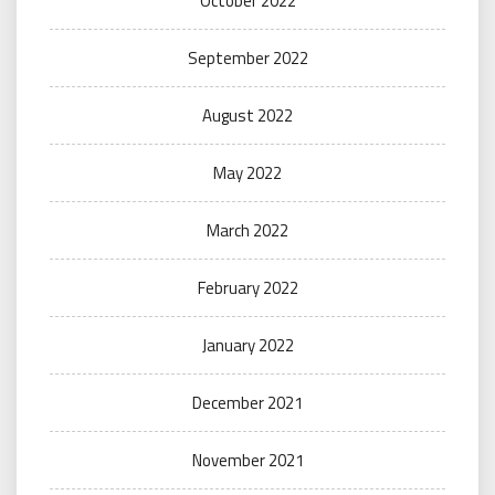
October 2022
September 2022
August 2022
May 2022
March 2022
February 2022
January 2022
December 2021
November 2021