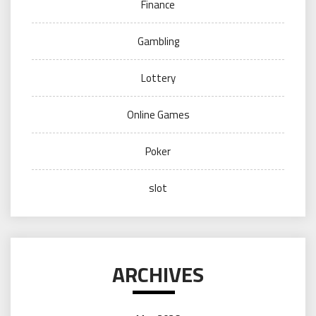
Finance
Gambling
Lottery
Online Games
Poker
slot
ARCHIVES