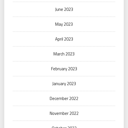
June 2023
May 2023
April 2023
March 2023
February 2023
January 2023
December 2022
November 2022