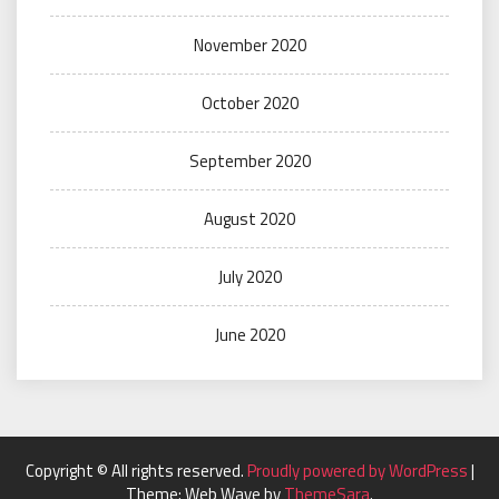
November 2020
October 2020
September 2020
August 2020
July 2020
June 2020
Copyright © All rights reserved.
Proudly powered by WordPress
|
Theme: Web Wave by
ThemeSara
.