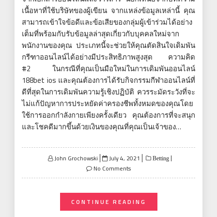
เนื้อหาที่ใช้บริษัทของผู้เขียน จากแหล่งข้อมูลเหล่านี้ คุณ
สามารถเข้าใจข้อดีและข้อเสียของกลุ่มผู้เข้าร่วมได้อย่าง
เต็มที่พร้อมกับรับข้อมูลล่าสุดเกี่ยวกับบุคคลใหม่จาก
พนักงานของคุณ ประเภทนี้จะช่วยให้คุณตัดสินใจเดิมพัน
กรีฑาออนไลน์ได้อย่างมีประสิทธิภาพสูงสุด ความคิด
#2 ในกรณีที่คุณเป็นมือใหม่ในการเดิมพันออนไลน์
188bet ios และคุณต้องการได้รับกิจกรรมกีฬาออนไลน์ที่
ดีที่สุดในการเดิมพันความรู้เชิงปฏิบัติ ควรระมัดระวังที่จะ
ไม่แก้ปัญหาการประหยัดค่าครองชีพทั้งหมดของคุณโดย
ใช้การออกกำลังกายเพียงครั้งเดียว คุณต้องการที่จะสนุก
และโชคดีมากขึ้นด้วยเงินของคุณที่คุณเป็นเจ้าของ…
Posted
John Grochowski
July 4, 2021
Betting
on
No Comments
CONTINUE READING