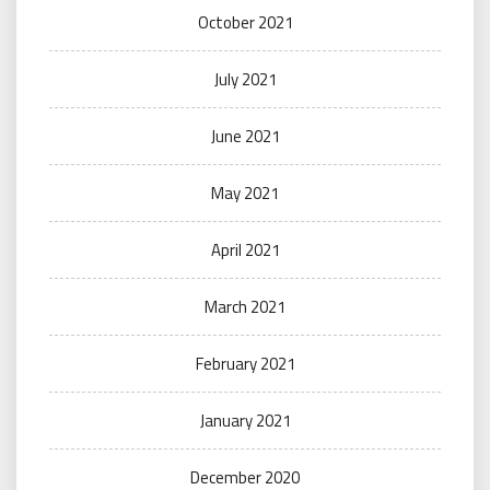
October 2021
July 2021
June 2021
May 2021
April 2021
March 2021
February 2021
January 2021
December 2020