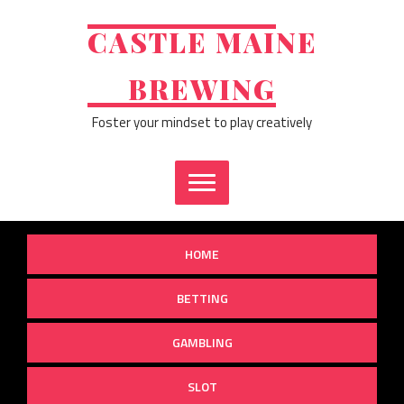
Skip
to
CASTLE MAINE
content
BREWING
Foster your mindset to play creatively
HOME
BETTING
GAMBLING
SLOT