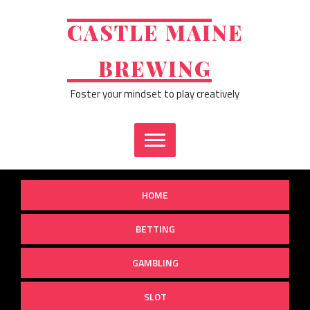
Skip
to
CASTLE MAINE
content
BREWING
Foster your mindset to play creatively
HOME
BETTING
GAMBLING
SLOT