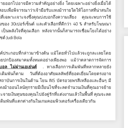
จายออกไปอาจมีความสำคัญอย่างยิ่ง โดยเฉพาะอย่างยิ่งเมื่อได้
อบเพื่อพิจารณาว่าเจ้ามือรับแทงม้ารายใดให้โอกาสที่น่าสนใจ
์ที่เฉพาะเจาะจงซึ่งคุณบ่งบอกถึงความเสี่ยง คุณจะพบการใช้
างของ 30เปอร์เซ็นต์ และตัวเลือกที่ดีกว่า 40 % สำหรับโฆษณา
ป็นพลังใจที่คุณเลือก หลังจากนั้นก็สามารถเชื่อมโยงได้อย่าง
์ Judi Bola
ค์ประกอบที่กล่าวมาข้างต้น แม้โดยทั่วไปแล้วจะถูกละเลยโดย
ายรายปกป้องสมาคมทั้งหมดอย่างเพียงพอ แม้ว่าตลาดการจัดการ
บอล ไม่ผ่านเอเย่นต์
. ทางเลือกการเดิมพันที่หลากหลายยัง
ต์เดิมพันก็ตาม วันที่ต้องอาศัยผลลัพธ์ที่ยอดเยี่ยมโดยตรงอาจ
ถาบันการเงินในด้าน โยน INS บัตรอวยพรสีเหลืองและอื่นๆ มี
ทงม้าออนไลน์ทุกรายมีเงื่อนไขที่จะลดจำนวนเงินที่คุณอาจย้าย
ะจายเงินทุนของคุณไปยังคู่รักที่แต่งงานแล้วในพื้นที่ คุณจะลด
เดิมพันที่แตกต่างกันในเกมคอมพิวเตอร์เครื่องเดียวกัน