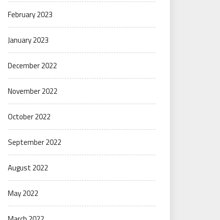
February 2023
January 2023
December 2022
November 2022
October 2022
September 2022
August 2022
May 2022
March 2022