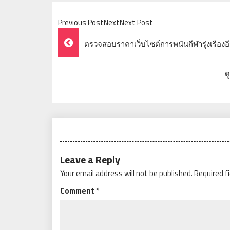
Previous PostNextNext Post
Post
ตรวจสอบราคาเว็บไซต์การพนันกีฬารุ่งเรืองอีก
Navigation
ด
Leave a Reply
Your email address will not be published.
Required f
Comment
*