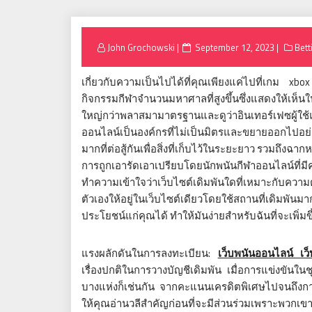
Posted
John Grochowski
September 12, 2023
Bett
on
เกี่ยวกับความเป็นไปได้ที่คุณเพียงแค่ไปที่เกม xb
กิจกรรมกีฬาจำนวนมหาศาลที่สูงขึ้นซึ่งแสดงให้เห็น
ใหญ่กว่าพลาสมามาตรฐานและดูว่าอินเทอร์เฟซผู
ออนไลน์เป็นองค์กรที่ไม่เป็นมิตรและขยายออกไปอย่า
มากที่ต่อสู้กันเพื่อสิ่งที่เก็บไว้ในระยะยาว รวมถึงฉากห
การถูกเอารัดเอาเปรียบโดยนักพนันกีฬาออนไลน์ที
ทำความเข้าใจว่าเว็บไซต์เดิมพันใดที่เหมาะกับความ
ตัวเองให้อยู่ในเว็บไซต์เดียวโดยใช้สถานที่เดิมพันมา
ประโยชน์แก่คุณได้ ทำให้มันง่ายสำหรับฉันที่จะเพิ่มขึ
แรงผลักดันในการลงทะเบียน:
เว็บพนันออนไลน์ เว็
เรื่องปกติในการวางบัญชีเดิมพัน เมื่อการแข่งขันใ
บางแห่งก็เช่นกัน จากคะแนนเครดิตพิเศษไปจนถึงกา
ให้คุณอ่านวลีสำคัญก่อนที่จะมีส่วนร่วมเพราะพวกเ