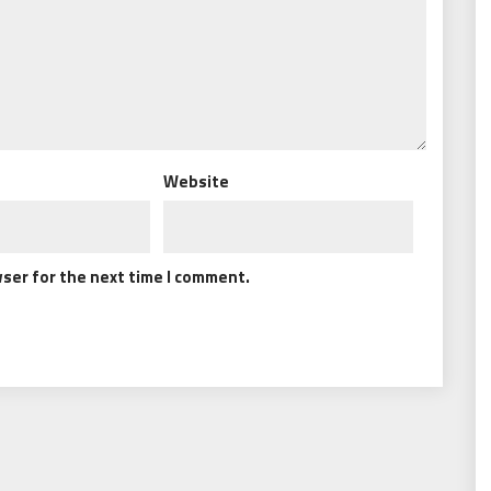
Website
wser for the next time I comment.