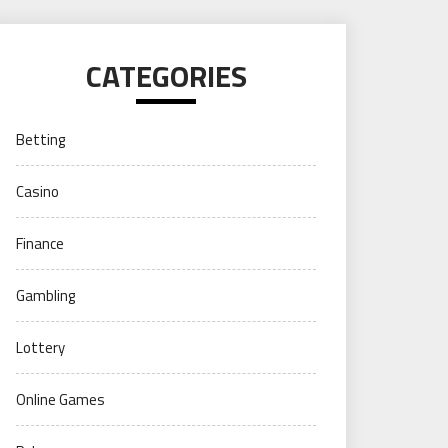
CATEGORIES
Betting
Casino
Finance
Gambling
Lottery
Online Games