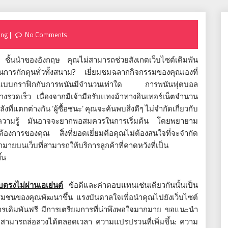
ing
No Comments
ox ชั้นนำของอังกฤษ คุณไม่สามารถช่วยสังเกตเว็บไซต์เดิมพัน
ในการกักตุนทั่วทั้งสนาม? เยี่ยมชมฉลากกิจกรรมของคุณเองที่
้ใช้แบบกราฟิกกับการพนันมีจำนวนเท่าใด การพนันฟุตบอล
งรวดเร็ว เนื่องจากมีเจ้ามือรับแทงม้าทางอินเทอร์เน็ตจำนวน
ลังที่แตกต่างกัน ‘ผู้ซื้อชนะ’ คุณจะค้นพบสิ่งดีๆ ไม่จำกัดเกี่ยวกับ
่มีความรู้ มันอาจจะยากพอสมควรในการเริ่มต้น โดยพยายาม
ต้องการของคุณ สิ่งที่ยอดเยี่ยมคือคุณไม่ต้องสนใจที่จะจำกัด
กมายบนเว็บที่สามารถให้บริการลูกค้าที่คาดหวังที่เป็น
้น
บตรงไม่ผ่านเอเย่นต์
ข้อดีและค่าตอบแทนเช่นเดียวกันนั้นเป็น
นชุมชนของคุณพัฒนาขึ้น แรงบันดาลใจเพื่อนำคุณไปยังเว็บไซต์
รเดิมพันฟรี มีการเตรียมการที่น่าพึงพอใจมากมาย ขอแนะนำ
ขาสามารถล่อลวงได้ตลอดเวลา ความแปรปรวนที่เพิ่มขึ้น: ความ