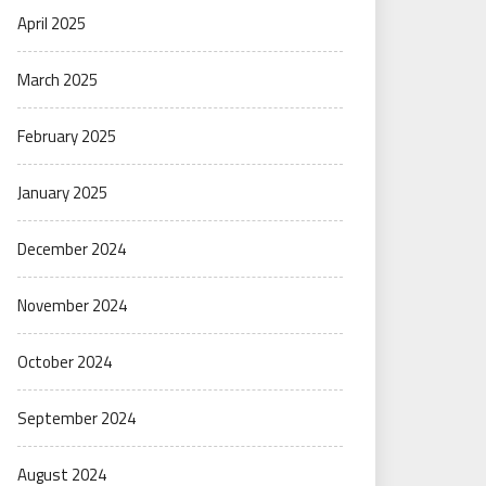
April 2025
March 2025
February 2025
January 2025
December 2024
November 2024
October 2024
September 2024
August 2024