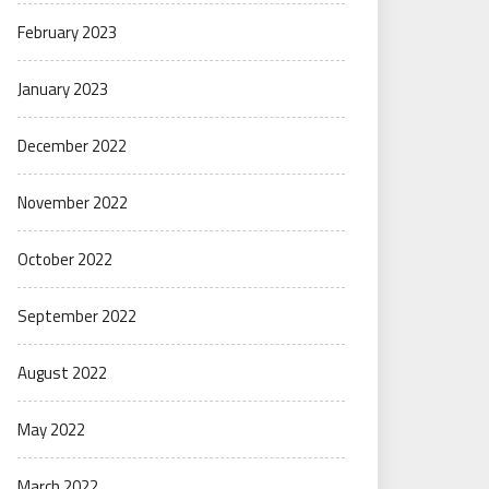
February 2023
January 2023
December 2022
November 2022
October 2022
September 2022
August 2022
May 2022
March 2022