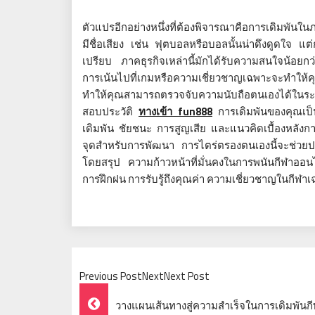
ตัวแปรอีกอย่างหนึ่งที่ต้องพิจารณาคือการเดิมพันใ
มีชื่อเสียง เช่น ฟุตบอลหรือบอลนั้นน่าดึงดูดใจ แต่
เปรียบ ภาคธุรกิจเหล่านี้มักได้รับความสนใจน้อยกว่
การเน้นไปที่เกมหรือความเชี่ยวชาญเฉพาะจะทำให้คุณ
ทำให้คุณสามารถตรวจจับความนับถือตนเองได้ในระ
สอบประวัติ
ทางเข้า fun888
การเดิมพันของคุณเป็
เดิมพัน ชัยชนะ การสูญเสีย และแนวคิดเบื้องหลังการ
จุดสำหรับการพัฒนา การไตร่ตรองตนเองนี้จะช่วยปร
โดยสรุป ความก้าวหน้าที่มั่นคงในการพนันกีฬาออนไลน์น
การฝึกฝน การรับรู้ถึงคุณค่า ความเชี่ยวชาญในกี
Previous PostNextNext Post
Post
วางแผนเส้นทางสู่ความสำเร็จในการเดิมพันก