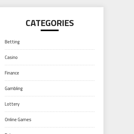
CATEGORIES
Betting
Casino
Finance
Gambling
Lottery
Online Games