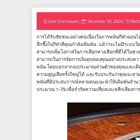
Posted
John Grochowski
December 30, 2024
Bett
on
การได้รับชัยชนะอย่างต่อเนื่องในการพนันกีฬาออนไล
ลึกซึ้งในกีฬาที่คุณกำลังเดิมพัน แม้ว่าจะไม่มีระบบใด
สามารถเพิ่มโอกาสในการเลือกทางเลือกที่ดีได้ในช
สามารถในการจัดการเงินทุนของคุณอย่างประสบความ
พนัน โดยแยกจากงบประมาณส่วนตัวของคุณและเดิมพัน
ความสูญเสียครั้งใหญ่ได้ และรับประกันว่าคุณจะสามา
พนันที่มีประสบการณ์หลายคนแนะนำให้เดิมพันจำนว
ประมาณ 1-3% เพื่อจำกัดความเสี่ยงและหลีกเลี่ยงก