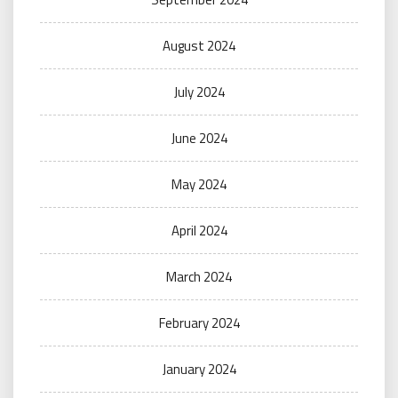
August 2024
July 2024
June 2024
May 2024
April 2024
March 2024
February 2024
January 2024