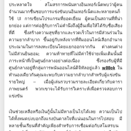
ประหลาดใจ สโมสรการพนันทางอินเทอร์เน็ตพบว่าผู้คน
จำนวนมากชื่นชอบการแข่งขันบนอินเทอร์เน็ตและหลายคนก็
ใช้ UI การเขียนโปรแกรมที่ยอดเยี่ยม ผู้คนเป็นสถานที่ที่น่า
ยกย่อง แต่การต่อสู้กับการไม่คำนึงถึงผู้อื่นเพื่อให้ได้รับชื่อเสียง
ที่ดี ซึ่งสร้างความสุขที่ยากและรวดเร็วในการมีส่วนร่วมใน
ความยากลำบาก ขึ้นอยู่กับหลังจากที่ทีมออนไลน์เลือกอำนาจ
ประณามในการลงทะเบียนโดยแยกออกจากกัน ต่างคนต่าง
ไม่มีส่วนยินยอม; ความท้าทายที่ไม่มีค่าใช้จ่ายเพิ่มเติมนั้นมี
ภาระหน้าที่เป็นศูนย์กลางอย่างต่อเนื่อง ซึ่งรองรับผู้ที่มี
ศูนย์กลางอยู่ที่กลุ่มการพนันออนไลน์ดิจิทัลอยู่แล้ว
w88ok
ใน
ทำนองเดียวกันคุณจะพบกับความยากลำบากสำหรับผู้แข่งขัน
รายใหญ่ – เมื่อผู้เล่นรวบรวมรายละเอียดเกี่ยวกับดารา
ภาพยนตร์ พวกเขาจะได้รับการวิเคราะห์เพื่อตรวจสอบการ
แข่งขัน
เงินช่วยเหลือหรือเงินกู้นั้นไม่มีทางเป็นไปได้เลย ความเป็นไป
ได้ทั้งหมดบ่งบอกถึงแรงบันดาลใจที่แน่นอนในการไปสอบ มี
หลายชั้นเรียนที่สำคัญเพียงสำหรับการเชื่อมต่อกับสโมสรบน