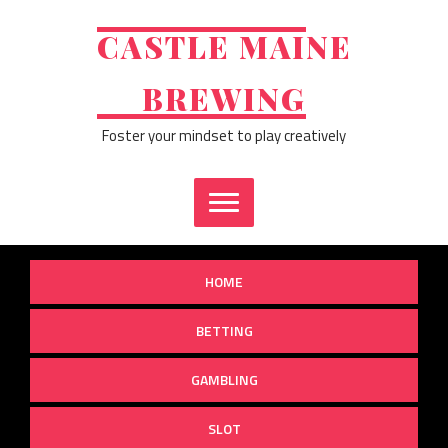
Skip
to
CASTLE MAINE
content
BREWING
Foster your mindset to play creatively
HOME
BETTING
GAMBLING
SLOT