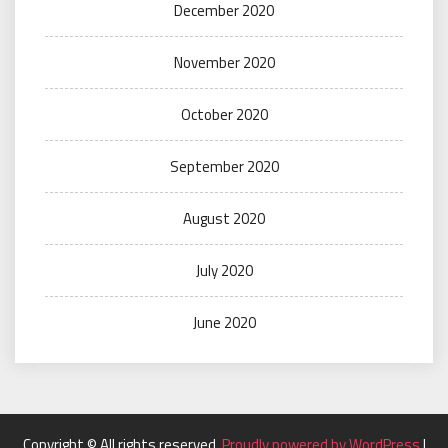
December 2020
November 2020
October 2020
September 2020
August 2020
July 2020
June 2020
Copyright © All rights reserved.
Proudly powered by WordPress
|