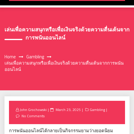
เล่นเพื่อความสนุกหรือเพื่อเงินจริงด้วยความตื่นเต้นจาก
การพนันออนไลน์
Home
Gambling
เล่นเพื่อความสนุกหรือเพื่อเงินจริงด้วยความตื่นเต้นจากการพนัน
ออนไลน์
Posted
John Grochowski
March 23, 2025
Gambling
on
No Comments
การพนันออนไลน์ได้กลายเป็นกิจกรรมยามว่างยอดนิยม