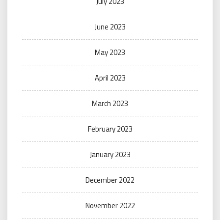
July 2023
June 2023
May 2023
April 2023
March 2023
February 2023
January 2023
December 2022
November 2022