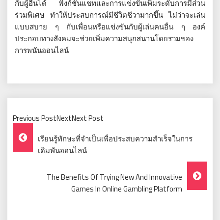
กับผู้อื่นได้ ฟังก์ชันแชทและการแข่งขันเพิ่มระดับการมีส่วน
ร่วมพิเศษ ทำให้ประสบการณ์มีชีวิตชีวามากขึ้น ไม่ว่าจะเล่น
แบบสบาย ๆ กับเพื่อนหรือแข่งขันกับผู้เล่นคนอื่น ๆ องค์
ประกอบทางสังคมจะช่วยเพิ่มความสนุกสนานโดยรวมของ
การพนันออนไลน์
Previous PostNextNext Post
Post
เรียนรู้ทักษะที่จำเป็นเพื่อประสบความสำเร็จในการ
Navigation
เดิมพันออนไลน์
The Benefits Of Trying New And Innovative
Games In Online Gambling Platform