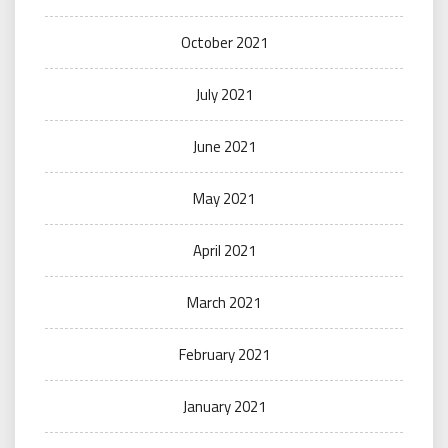
October 2021
July 2021
June 2021
May 2021
April 2021
March 2021
February 2021
January 2021