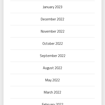
January 2023
December 2022
November 2022
October 2022
September 2022
August 2022
May 2022
March 2022
February 2022