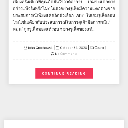
เพียงครั้งเดียวที่คุณตัดสินใจว่าต้องการ เกมจะแตกต่าง
อย่างแท้จริงหรือไม่? ในตัวอย่างรูเล็ตมีความแตกต่างจาก
ประสบการณ์เพียงแค่คลิกตัวเลือก Whirl ในเกมรูเล็ตออน
ไลน์เช่นเดียวกับประสบการณ์ในการดูเจ้ามือการพนัน“
หมุน” ลูกรูเล็ตของแท้รอบ ๆ ยางรูเล็ตของแท้…
Posted
John Grochowski
October 31, 2020
Casino
on
No Comments
CONTINUE READING