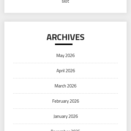
slot
ARCHIVES
May 2026
April 2026
March 2026
February 2026
January 2026