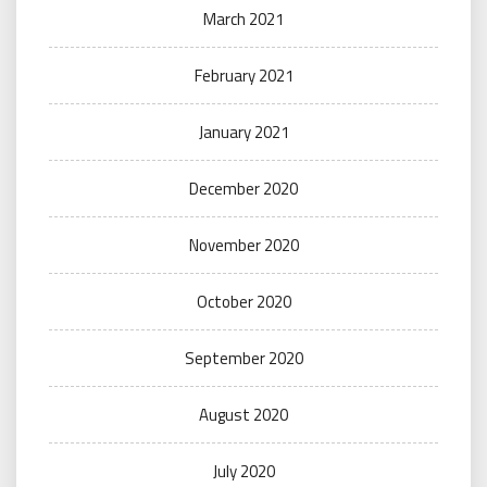
March 2021
February 2021
January 2021
December 2020
November 2020
October 2020
September 2020
August 2020
July 2020