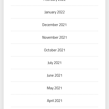
January 2022
December 2021
November 2021
October 2021
July 2021
June 2021
May 2021
April 2021