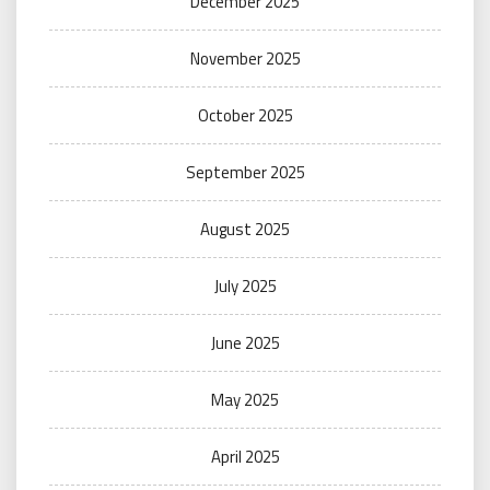
December 2025
November 2025
October 2025
September 2025
August 2025
July 2025
June 2025
May 2025
April 2025