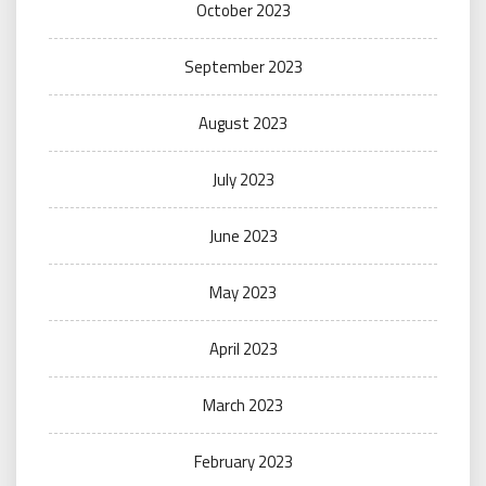
October 2023
September 2023
August 2023
July 2023
June 2023
May 2023
April 2023
March 2023
February 2023