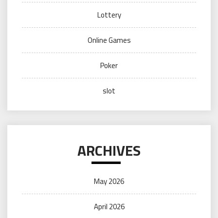
Lottery
Online Games
Poker
slot
ARCHIVES
May 2026
April 2026