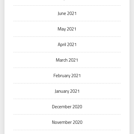
June 2021
May 2021
April 2021
March 2021
February 2021
January 2021
December 2020
November 2020