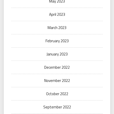
May 2023
April 2023
March 2023
February 2023
January 2023
December 2022
November 2022
October 2022
September 2022