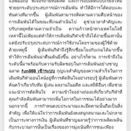
แอพมือถือ ฟีเจอร์ถ่ายทอดสด และการอัปเดตแบบเรียลไทม์
ช่วยยกระดับประสบการณ์การเดิมพัน ทำให้มีการโต้ตอบและ
ทันท่วงทีมากขึ้น ผู้เดิมพันสามารถติดตามความคืบหน้าของ
การเดิมพันได้ในขณะที่เกมดำเนินไป ดูช่วงเวลาสำคัญและ
ปรับกลยุทธ์ตามความจำเป็น ความก้าวหน้าทางเทคโนโลยี
เหล่านี้ไม่เพียงแต่ทำให้การเดิมพันกีฬาเข้าถึงได้ง่ายขึ้นเท่านั้น
แต่ยังปรับปรุงประสบการณ์การใช้งานโดยรวมของผู้ใช้ด้วย
ด้วยเหตุนี้ ผู้เดิมพันกีฬาจึงรู้สึกเชื่อมโยงกับเกมได้มากขึ้น
ทำให้การเดิมพันน่าตื่นเต้นยิ่งขึ้น อย่างไรก็ตาม การเข้าถึงใน
ระดับนี้มาพร้อมกับความรับผิดชอบในการเดิมพันอย่างชาญ
ฉลาด
fun888 เข้าระบบ
กุญแจสำคัญของความสำเร็จในการ
เดิมพันกีฬาออนไลน์อยู่ที่การตัดสินใจอย่างรอบรู้ ผู้เดิมพันควร
ค้นคว้าเกี่ยวกับทีม ผู้เล่น ผลงานในอดีต และสถิติอื่นๆ เพื่อช่วย
แนะนำการตัดสินใจ ความเข้าใจอย่างถ่องแท้เกี่ยวกับกีฬาที่
คุณกำลังเดิมพันสามารถเพิ่มโอกาสในการชนะได้อย่างมาก
นอกจากนี้ การกำหนดงบประมาณและยึดตามนั้นถือเป็นสิ่ง
สำคัญ เพื่อให้แน่ใจว่าการเดิมพันยังคงสนุกสนานและไม่กลาย
เป็นภาระทางการเงิน ผู้เดิมพันที่ชาญฉลาดรู้ว่าการเพลิดเพลิน
กับกระบวนการนั้นเป็นเรื่องของการมุ่งเน้นที่การชนะเพียง