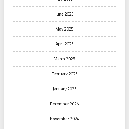
June 2025
May 2025
April 2025
March 2025
February 2025
January 2025
December 2024
November 2024