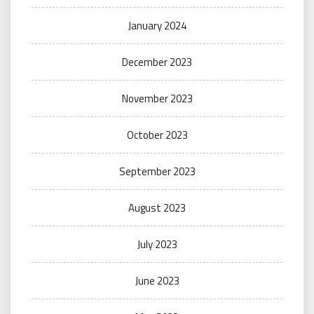
January 2024
December 2023
November 2023
October 2023
September 2023
August 2023
July 2023
June 2023